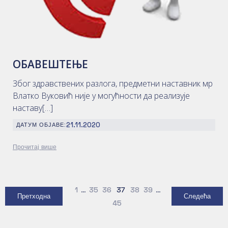
ОБАВЕШТЕЊЕ
Због здравствених разлога, предметни наставник мр
Влатко Вуковић није у могућности да реализује
наставу[…]
21.11.2020
ДАТУМ ОБЈАВЕ:
Прочитај више
1
…
35
36
37
38
39
…
Претходна
Следећа
45