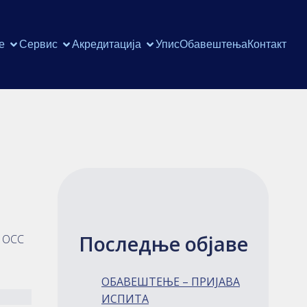
е
Сервис
Акредитација
Упис
Обавештења
Контакт
Последње објаве
а ОСС
ОБАВЕШТЕЊЕ – ПРИЈАВА
ИСПИТА