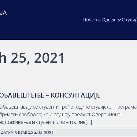
Почетна
Одсек
Студиј
h 25, 2021
ОБАВЕШТЕЊЕ – КОНСУЛТАЦИЈЕ
Обавештавају се студенти треће године студијског програм
Друмски саобраћај који слушају предмет Операциона
истраживања и студенти друге године[…]
25.03.2021
ДАТУМ ОБЈАВЕ: