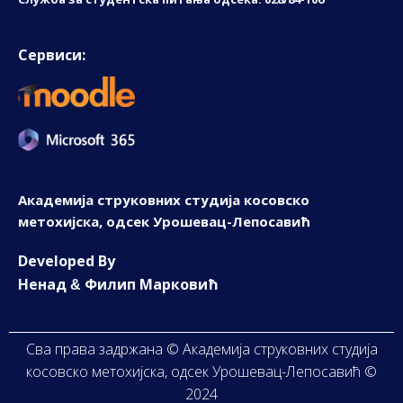
Сервиси:
Академија струковних студија косовско
метохијска, одсек Урошевац-Лепосавић
D
eveloped By
Ненад
Филип Марковић
&
Сва права задржана © Академија струковних студија
косовско метохијска, одсек Урошевац-Лепосавић ©
2024