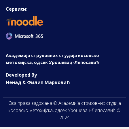
Сервиси:
Академија струковних студија косовско
метохијска, одсек Урошевац-Лепосавић
D
eveloped By
Ненад
Филип Марковић
&
Сва права задржана © Академија струковних студија
косовско метохијска, одсек Урошевац-Лепосавић ©
2024