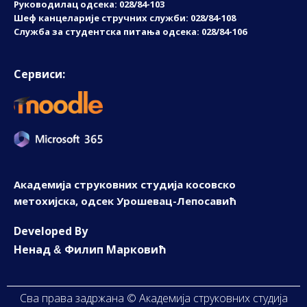
Руководилац одсека: 028/84-103
Шеф канцеларије стручних служби: 028/84-108
Служба за студентска питања одсека: 028/84-106
Сервиси:
Академија струковних студија косовско
метохијска, одсек Урошевац-Лепосавић
D
eveloped By
Ненад
Филип Марковић
&
Сва права задржана © Академија струковних студија