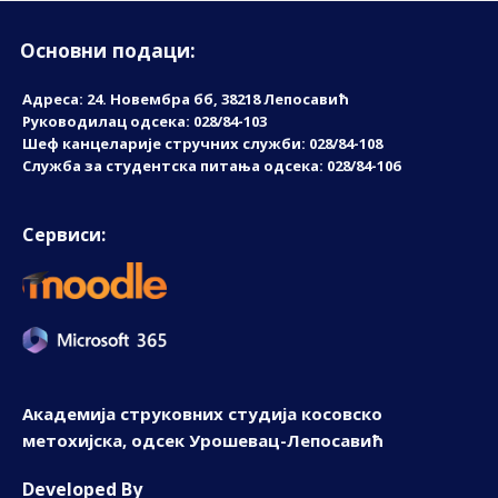
Основни подаци:
Адреса: 24. Новембрa бб, 38218 Лепосавић
Руководилац одсека: 028/84-103
Шеф канцеларије стручних служби: 028/84-108
Служба за студентска питања одсека: 028/84-106
Сервиси:
Академија струковних студија косовско
метохијска, одсек Урошевац-Лепосавић
D
eveloped By