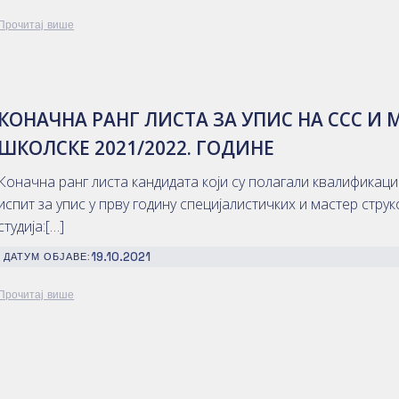
Прочитај више
КОНАЧНА РАНГ ЛИСТА ЗА УПИС НА ССС И 
ШКОЛСКЕ 2021/2022. ГОДИНЕ
Коначна ранг листа кандидата који су полагали квалификац
испит за упис у прву годину специјалистичких и мастер стру
студија:[…]
19.10.2021
ДАТУМ ОБЈАВЕ:
Прочитај више