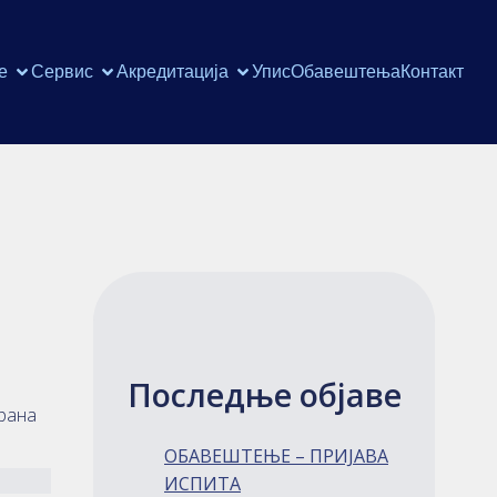
е
Сервис
Акредитација
Упис
Обавештења
Контакт
Последње објаве
ирана
ОБАВЕШТЕЊЕ – ПРИЈАВА
ИСПИТА