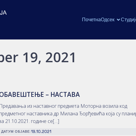
Почетна
Одсек
Студиј
ber 19, 2021
ОБАВЕШТЕЊЕ – НАСТАВА
Предавања из наставног предмета Моторна возила код
предметног наставника др Милана Ђорђевића која су план
за 21.10.2021. године се[…]
19.10.2021
ДАТУМ ОБЈАВЕ: