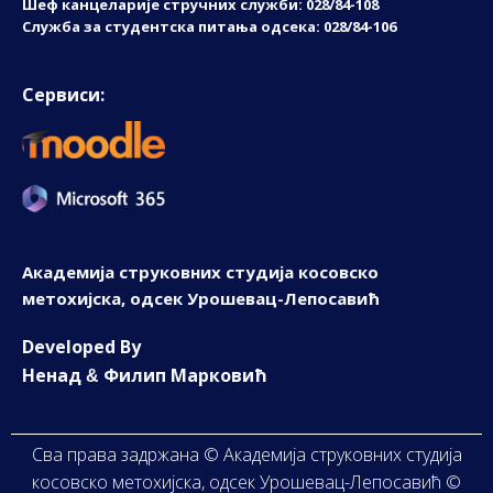
Шеф канцеларије стручних служби: 028/84-108
Служба за студентска питања одсека: 028/84-106
Сервиси:
Академија струковних студија косовско
метохијска, одсек Урошевац-Лепосавић
D
eveloped By
Ненад
Филип Марковић
&
Сва права задржана © Академија струковних студија
косовско метохијска, одсек Урошевац-Лепосавић ©