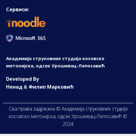
Сервиси:
Академија струковних студија косовско
метохијска, одсек Урошевац-Лепосавић
D
eveloped By
Ненад
Филип Марковић
&
Сва права задржана © Академија струковних студија
косовско метохијска, одсек Урошевац-Лепосавић ©
2024