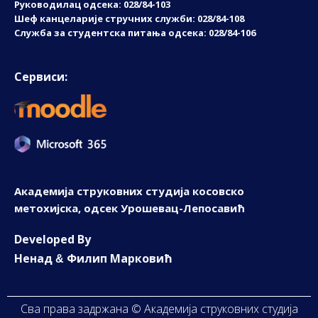
Руководилац одсека: 028/84-103
Шеф канцеларије стручних служби: 028/84-108
Служба за студентска питања одсека: 028/84-106
Сервиси:
Академија струковних студија косовско
метохијска, одсек Урошевац-Лепосавић
D
eveloped By
Ненад
Филип Марковић
&
Сва права задржана © Академија струковних студија