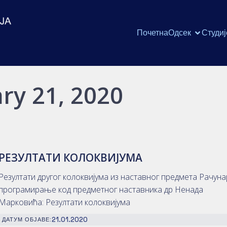
Почетна
Одсек
Студиј
ry 21, 2020
РЕЗУЛТАТИ КОЛОКВИЈУМА
Резултати другог колоквијума из наставног предмета Рачуна
програмирање код предметног наставника др Ненада
Марковића: Резултати колоквијума
21.01.2020
ДАТУМ ОБЈАВЕ: