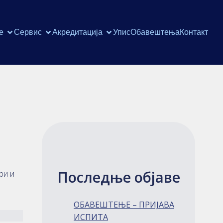
е
Сервис
Акредитација
Упис
Обавештења
Контакт
Последње објаве
ри и
ОБАВЕШТЕЊЕ – ПРИЈАВА
ИСПИТА