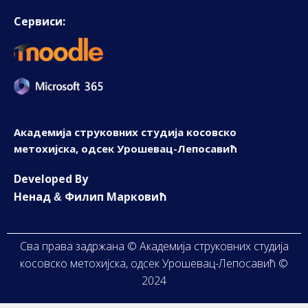
Сервиси:
Академија струковних студија косовско
метохијска, одсек Урошевац-Лепосавић
D
eveloped By
Ненад
Филип Марковић
&
Сва права задржана © Академија струковних студија
косовско метохијска, одсек Урошевац-Лепосавић ©
2024