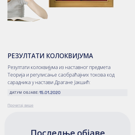
РЕЗУЛТАТИ КОЛОКВИЈУМА
Резултати колоквијума из наставног предмета
Теорија и регулисање саобраћајних токова код
сарадника у настави Драгане Јакшић:
15.01.2020
ДАТУМ ОБЈАВЕ:
Прочитај више
Последње објаве