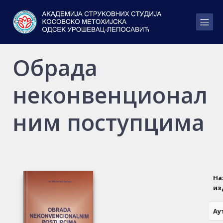
Обрада
неконвенционал
ним поступцима
На
из
Ау