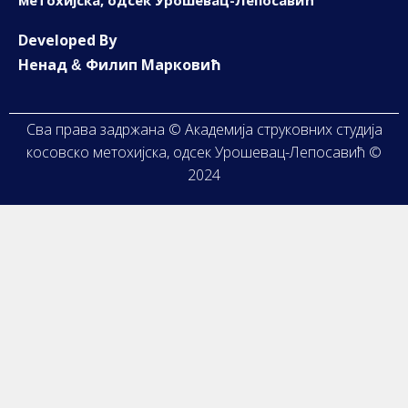
метохијска, одсек Урошевац-Лепосавић
D
eveloped By
Ненад
Филип Марковић
&
Сва права задржана © Академија струковних студија
косовско метохијска, одсек Урошевац-Лепосавић ©
2024