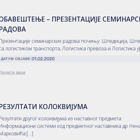
ОБАВЕШТЕЊЕ – ПРЕЗЕНТАЦИЈЕ СЕМИНАРС
РАДОВА
Презентације семинарских радова почињу: Шпедиција, Шпе
са логистиком транспорта, Логистика превоза и Логистика у
01.02.2020
ДАТУМ ОБЈАВЕ:
Прочитај више
РЕЗУЛТАТИ КОЛОКВИЈУМА
Резултати другог колоквијума из наставног предмета
Информациони системи код предметног наставника др Нен
Марковића:[…]