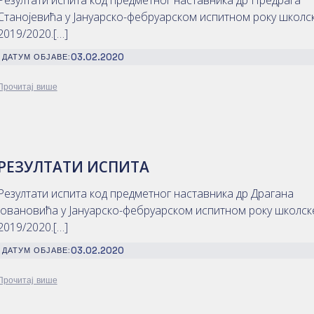
Резултати испита код предметног наставника др Предрага
Станојевића у Јануарско-фебруарском испитном року школс
2019/2020.[…]
03.02.2020
ДАТУМ ОБЈАВЕ:
Прочитај више
РЕЗУЛТАТИ ИСПИТА
Резултати испита код предметног наставника др Драгана
Јовановића у Јануарско-фебруарском испитном року школск
2019/2020.[…]
03.02.2020
ДАТУМ ОБЈАВЕ:
Прочитај више