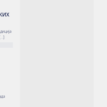
КИХ
диција
[…]
ада