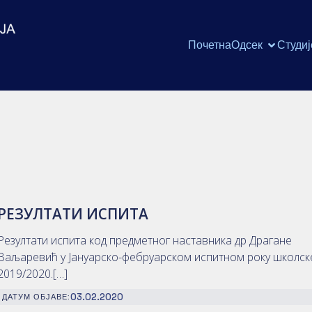
Почетна
Одсек
Студиј
РЕЗУЛТАТИ ИСПИТА
Резултати испита код предметног наставника др Драгане
Ваљаревић у Јануарско-фебруарском испитном року школск
2019/2020.[…]
03.02.2020
ДАТУМ ОБЈАВЕ: