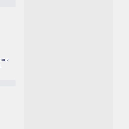
ални
: