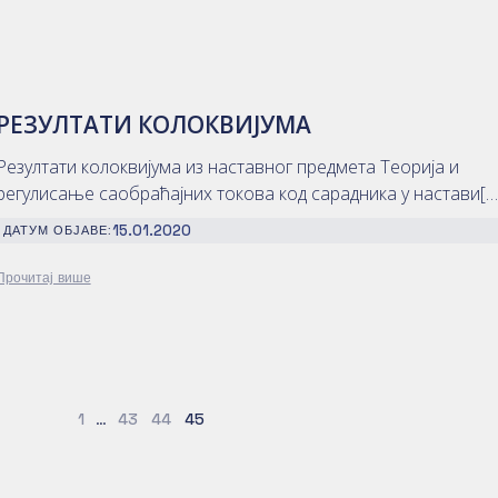
РЕЗУЛТАТИ КОЛОКВИЈУМА
Резултати колоквијума из наставног предмета Теорија и
регулисање саобраћајних токова код сарадника у настави[…
15.01.2020
ДАТУМ ОБЈАВЕ:
Прочитај више
1
…
43
44
45