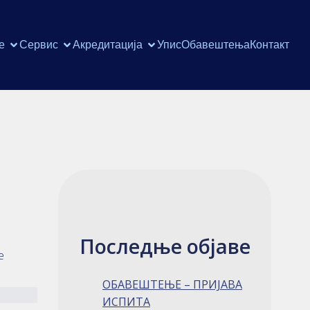
е
Сервис
Акредитација
Упис
Обавештења
Контакт
Последње објаве
е
ОБАВЕШТЕЊЕ – ПРИЈАВА
ИСПИТА