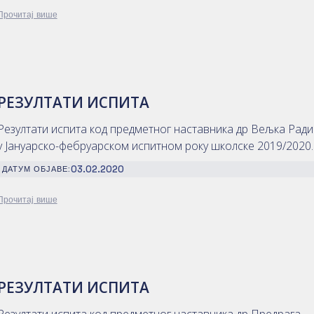
Прочитај више
РЕЗУЛТАТИ ИСПИТА
Резултати испита код предметног наставника др Вељка Рад
у Јануарско-фебруарском испитном року школске 2019/2020.
03.02.2020
ДАТУМ ОБЈАВЕ:
Прочитај више
РЕЗУЛТАТИ ИСПИТА