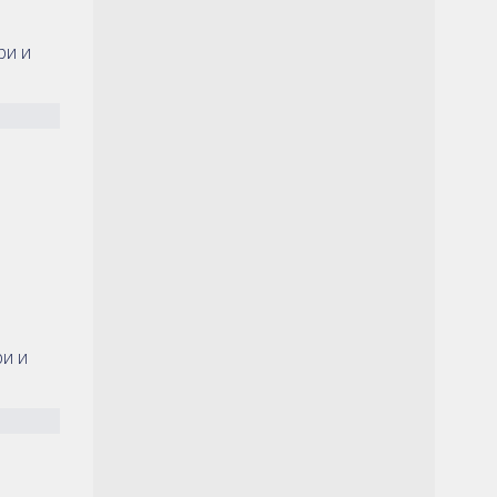
ри и
ри и