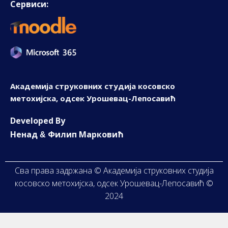
Сервиси:
Академија струковних студија косовско
метохијска, одсек Урошевац-Лепосавић
D
eveloped By
Ненад
Филип Марковић
&
Сва права задржана © Академија струковних студија
косовско метохијска, одсек Урошевац-Лепосавић ©
2024