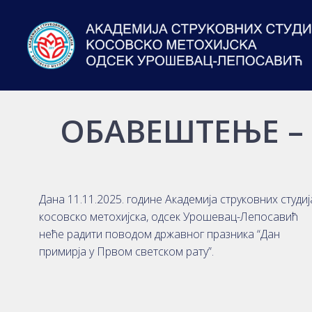
ОБАВЕШТЕЊЕ –
Дана 11.11.2025. године Академија струковних студиј
косовско метохијска, одсек Урошевац-Лепосавић
неће радити поводом државног празника “Дан
примирја у Првом светском рату”.