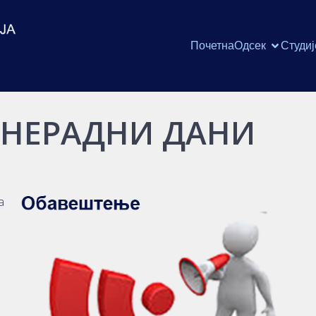
Почетна
Одсек
Студиј
 НЕРАДНИ ДАНИ
а