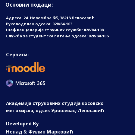
Основни подаци:
Адреса: 24. Новембрa бб, 38218 Лепосавић
Руководилац одсека: 028/84-103
Шеф канцеларије стручних служби: 028/84-108
Служба за студентска питања одсека: 028/84-106
Сервиси:
Академија струковних студија косовско
метохијска, одсек Урошевац-Лепосавић
D
eveloped By
Ненад
Филип Марковић
&