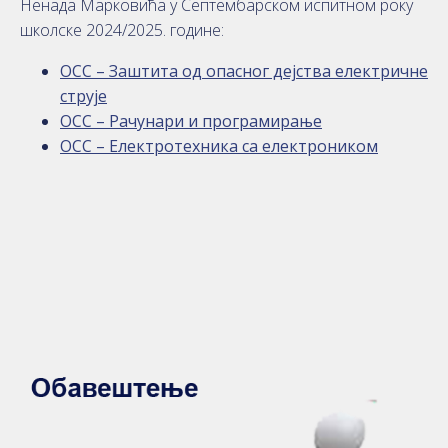
Ненада Марковића у Септембарском испитном року
школске 2024/2025. године:
ОСС – Заштита од опасног дејства електричне
струје
ОСС – Рачунари и програмирање
ОСС – Електротехника са електроником