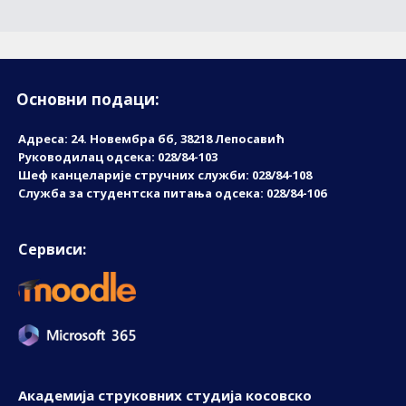
Основни подаци:
Адреса: 24. Новембрa бб, 38218 Лепосавић
Руководилац одсека: 028/84-103
Шеф канцеларије стручних служби: 028/84-108
Служба за студентска питања одсека: 028/84-106
Сервиси:
Академија струковних студија косовско