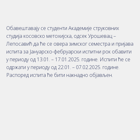
Обавештавају се студенти Академије струковних
студија косовско метохијска, одсек Урошевац –
Лепосавић да ће се овера зимског семестра и пријава
испита за Јануарско-фебруарски испитни рок обавити
у периоду од 13.01. – 17.01.2025. године. Испити ће се
одржати у периоду од 22.01. – 07.02.2025. године.
Распоред испита ће бити накнадно објављен.