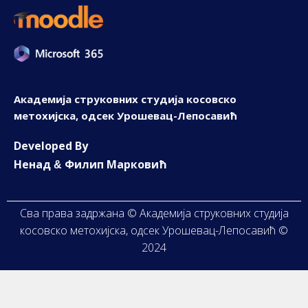
Академија струковних студија косовско
метохијска, одсек Урошевац-Лепосавић
D
eveloped By
Ненад
Филип Марковић
&
Сва права задржана © Академија струковних студија
косовско метохијска, одсек Урошевац-Лепосавић ©
2024