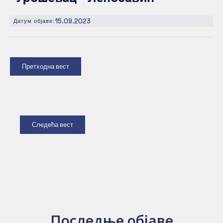
15.09.2023
Датум објаве:
Претходна вест
Следећа вест
Последње објаве