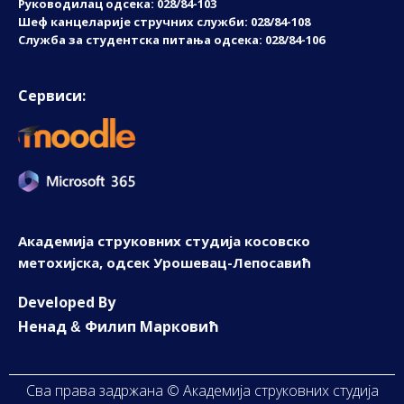
Руководилац одсека: 028/84-103
Шеф канцеларије стручних служби: 028/84-108
Служба за студентска питања одсека: 028/84-106
Сервиси:
Академија струковних студија косовско
метохијска, одсек Урошевац-Лепосавић
D
eveloped By
Ненад
Филип Марковић
&
Сва права задржана © Академија струковних студија