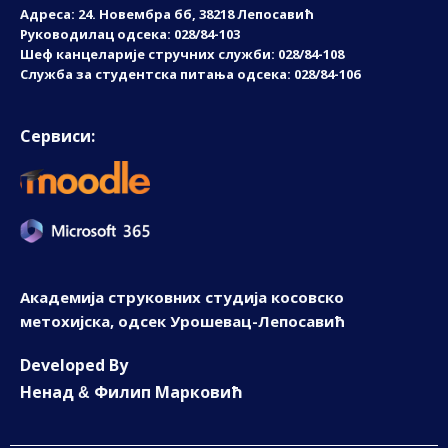
Адреса: 24. Новембрa бб, 38218 Лепосавић
Руководилац одсека: 028/84-103
Шеф канцеларије стручних служби: 028/84-108
Служба за студентска питања одсека: 028/84-106
Сервиси:
Академија струковних студија косовско
метохијска, одсек Урошевац-Лепосавић
D
eveloped By
Ненад
Филип Марковић
&