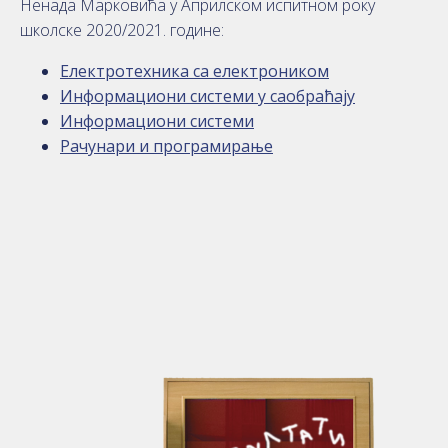
Ненада Марковића у Априлском испитном року
школске 2020/2021. године:
Електротехника са електроником
Информациони системи у саобраћају
Информациони системи
Рачунари и програмирање