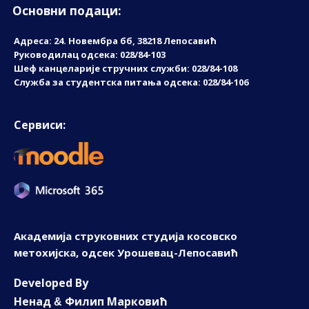
Основни подаци:
Адреса: 24. Новембрa бб, 38218 Лепосавић
Руководилац одсека: 028/84-103
Шеф канцеларије стручних служби: 028/84-108
Служба за студентска питања одсека: 028/84-106
Сервиси:
Академија струковних студија косовско
метохијска, одсек Урошевац-Лепосавић
D
eveloped By
Ненад
Филип Марковић
&