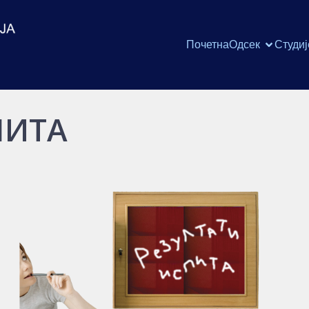
Почетна
Одсек
Студиј
ПИТА