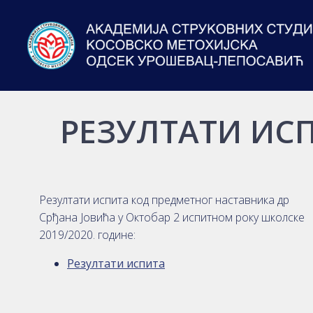
РЕЗУЛТАТИ ИС
Резултати испита код предметног наставника др
Срђана Јовића у Октобар 2 испитном року школске
2019/2020. године:
Резултати испита